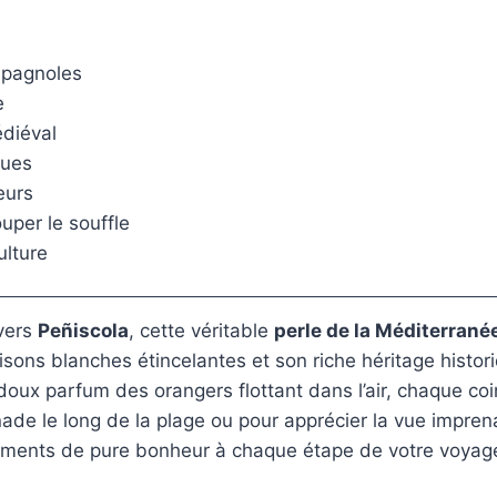
espagnoles
e
diéval
ques
eurs
uper le souffle
ulture
vers
Peñiscola
, cette véritable
perle de la Méditerrané
sons blanches étincelantes et son riche héritage histo
 doux parfum des orangers flottant dans l’air, chaque coi
nade le long de la plage ou pour apprécier la vue impre
ments de pure bonheur à chaque étape de votre voya